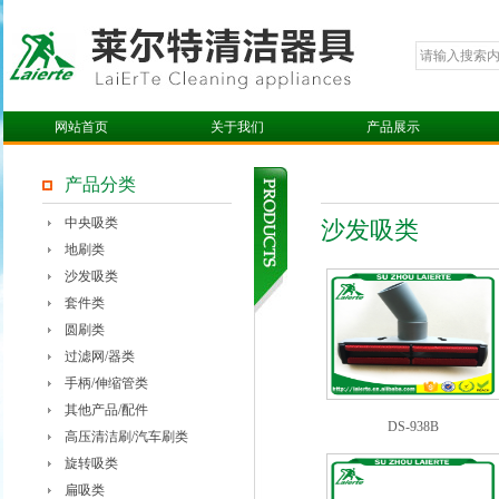
网站首页
关于我们
产品展示
产品分类
中央吸类
沙发吸类
地刷类
沙发吸类
套件类
圆刷类
过滤网/器类
手柄/伸缩管类
其他产品/配件
DS-938B
高压清洁刷/汽车刷类
旋转吸类
扁吸类