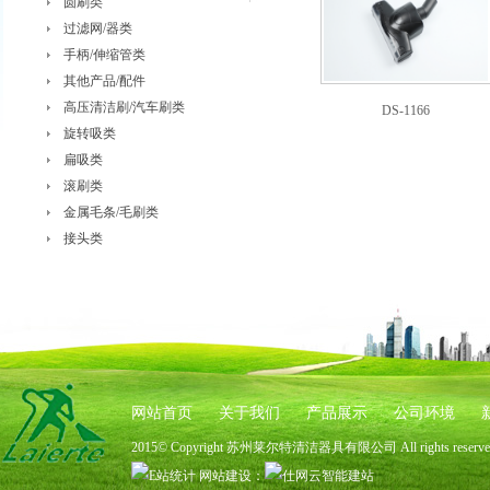
圆刷类
过滤网/器类
手柄/伸缩管类
其他产品/配件
高压清洁刷/汽车刷类
DS-1166
旋转吸类
扁吸类
滚刷类
金属毛条/毛刷类
接头类
网站首页
关于我们
产品展示
公司环境
2015© Copyright 苏州莱尔特清洁器具有限公司 All rights rese
网站建设
：