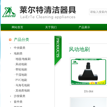
网站首页
关于我们
产品展示
产品分类
中央吸类
风动地刷
地刷类
· 地毯/地板刷
· 风动地刷
· 带轮地刷
· 干湿地刷
· PVC地刷
· 马海毛地刷
· 其他类地刷
DS-064
沙发吸类
套件类