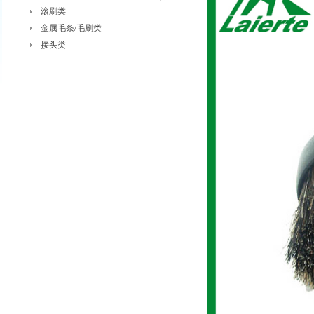
滚刷类
金属毛条/毛刷类
接头类