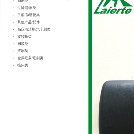
圆刷类
过滤网/器类
手柄/伸缩管类
其他产品/配件
高压清洁刷/汽车刷类
旋转吸类
扁吸类
滚刷类
金属毛条/毛刷类
接头类