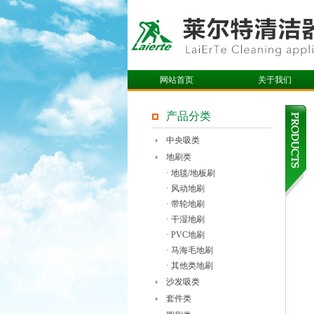
网站首页
关于我们
产品分类
中央吸类
地刷类
· 地毯/地板刷
· 风动地刷
· 带轮地刷
· 干湿地刷
· PVC地刷
· 马海毛地刷
· 其他类地刷
沙发吸类
套件类