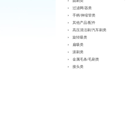
圆刷类
过滤网/器类
手柄/伸缩管类
其他产品/配件
高压清洁刷/汽车刷类
旋转吸类
扁吸类
滚刷类
金属毛条/毛刷类
接头类